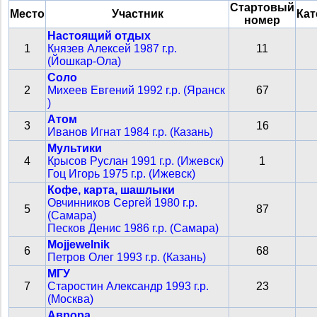
Стартовый
Место
Участник
Кат
номер
Настоящий отдых
1
Князев Алексей 1987 г.р.
11
(Йошкар-Ола)
Соло
2
Михеев Евгений 1992 г.р. (Яранск
67
)
Атом
3
16
Иванов Игнат 1984 г.р. (Казань)
Мультики
4
Крысов Руслан 1991 г.р. (Ижевск)
1
Гоц Игорь 1975 г.р. (Ижевск)
Кофе, карта, шашлыки
Овчинников Сергей 1980 г.р.
5
87
(Самара)
Песков Денис 1986 г.р. (Самара)
Mojjewelnik
6
68
Петров Олег 1993 г.р. (Казань)
МГУ
7
Старостин Александр 1993 г.р.
23
(Москва)
Аврора