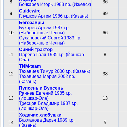
8
36
Бочкарев Игорь 1988 г.р. (Ижевск)
Guidewire
9
89
Глушков Артем 1986 г.р. (Казань)
Бегозавры
Бухарев Артем 1987 г.р.
10
(Набережные Челны)
66
Сухановский Сергей 1983 г.р.
(Набережные Челны)
Синий трактор
11
Царева Галя 1985 г.р. (Йошкар-
8
Ола)
ТИМ-team
Тахавиев Тимур 2000 г.р. (Казань)
12
38
Тахавиева Мария 2002 г.р.
(Казань)
Пупсень и Вупсень
Раннев Евгений 1985 г.р.
13
(Йошкар-Ола)
13
Тресцов Владимир 1987 г.р.
(Йошкар-Ола)
Ходячие хлебушки
Бакланова Дарья 1989 г.р.
14
5
(Казань)