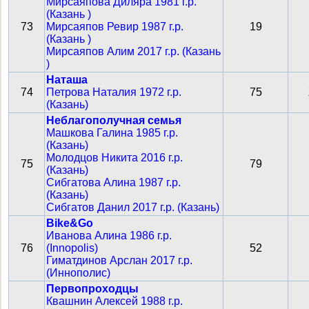
Мирсаяпова Диляра 1981 г.р.
(Казань )
73
Мирсаяпов Ревир 1987 г.р.
19
(Казань )
Мирсаяпов Алим 2017 г.р. (Казань
)
Наташа
74
Петрова Наталия 1972 г.р.
75
(Казань)
Неблагополучная семья
Машкова Галина 1985 г.р.
(Казань)
Молодцов Никита 2016 г.р.
75
79
(Казань)
Сибгатова Алина 1987 г.р.
(Казань)
Сибгатов Данил 2017 г.р. (Казань)
Bike&Go
Иванова Алина 1986 г.р.
76
(Innopolis)
52
Гиматдинов Арслан 2017 г.р.
(Иннополис)
Первопроходцы
Квашнин Алексей 1988 г.р.