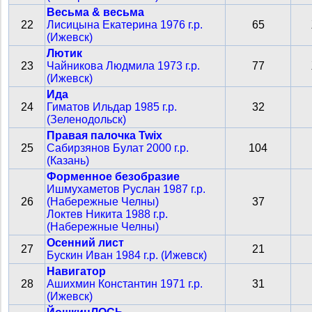
Весьма & весьма
22
Лисицына Екатерина 1976 г.р.
65
(Ижевск)
Лютик
23
Чайникова Людмила 1973 г.р.
77
(Ижевск)
Ида
24
Гиматов Ильдар 1985 г.р.
32
(Зеленодольск)
Правая палочка Twix
25
Сабирзянов Булат 2000 г.р.
104
(Казань)
Форменное безобразие
Ишмухаметов Руслан 1987 г.р.
26
(Набережные Челны)
37
Локтев Никита 1988 г.р.
(Набережные Челны)
Осенний лист
27
21
Бускин Иван 1984 г.р. (Ижевск)
Навигатор
28
Ашихмин Константин 1971 г.р.
31
(Ижевск)