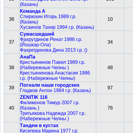
(Казань)
Команда А
Спирюхин Игорь 1989 г.р.
36
10
(Казань)
Хусаинов Тахир 1994 г.р. (Казань)
Сумасшедший
Фахрутдинов Ренат 1986 г.р.
37
34
(Йошкар-Ола)
Фахретдинова Дина 2013 г.р. ()
АнаПа
Крестьянинов Павел 1989 г.р.
38
(Набережные Челны )
48
Крестьянинова Анастасия 1986
г.р. (Набережные Челны)
Погнали наши городских
39
97
Гладков Антон 1984 г.р. (Казань)
ZENITIK 116
Филимонов Тимур 2007 г.р.
40
(Казань )
76
Третьякова Надежда 2007 г.р.
(Набережные Челны )
Тандем в кустах
Киселева Марина 1977 г.р.