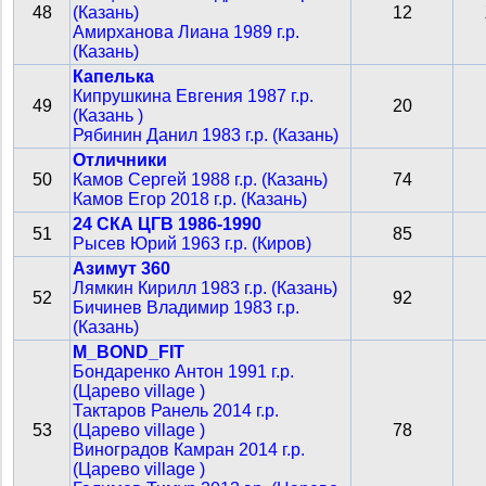
48
(Казань)
12
Амирханова Лиана 1989 г.р.
(Казань)
Капелька
Кипрушкина Евгения 1987 г.р.
49
20
(Казань )
Рябинин Данил 1983 г.р. (Казань)
Отличники
50
Камов Сергей 1988 г.р. (Казань)
74
Камов Егор 2018 г.р. (Казань)
24 СКА ЦГВ 1986-1990
51
85
Рысев Юрий 1963 г.р. (Киров)
Азимут 360
Лямкин Кирилл 1983 г.р. (Казань)
52
92
Бичинев Владимир 1983 г.р.
(Казань)
M_BOND_FIT
Бондаренко Антон 1991 г.р.
(Царево village )
Тактаров Ранель 2014 г.р.
53
(Царево village )
78
Виноградов Камран 2014 г.р.
(Царево village )