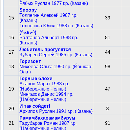
Рябых Руслан 1977 г.р. (Казань)
Snoopy
Толпегин Алексей 1987 г.р.
15
39
(Казань)
Толпегина Юлия 1988 г.р. (Казань)
(^◕ᴥ◕^)
16
Балтачев Альберт 1988 г.р.
81
(Казань)
Любитель прогулятся
17
44
Зубарев Сергей 1985 г.р. (Казань)
Горизонт
18
Михеева Ольга 1990 г.р. (Йошкар-
98
Ола )
Горные блохи
Асанов Марат 1983 г.р.
19
(Набережные Челны)
47
Мингазов Данис 1994 г.р.
(Набережные Челны)
И так сойдет!
20
3
Архипов Руслан 1991 г.р. (Казань)
Рамамбахарамамбурум
21
Тарубаров Роман 1987 г.р.
91
(Набережные Челны)