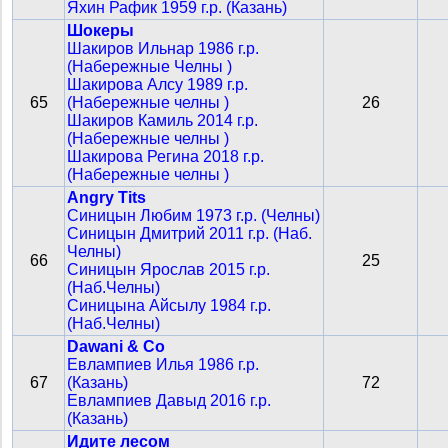
Яхин Рафик 1959 г.р. (Казань)
Шокеры
Шакиров Ильнар 1986 г.р.
(Набережные Челны )
Шакирова Алсу 1989 г.р.
65
(Набережные челны )
26
Шакиров Камиль 2014 г.р.
(Набережные челны )
Шакирова Регина 2018 г.р.
(Набережные челны )
Angry Tits
Синицын Любим 1973 г.р. (Челны)
Синицын Дмитрий 2011 г.р. (Наб.
Челны)
66
25
Синицын Ярослав 2015 г.р.
(Наб.Челны)
Синицына Айсылу 1984 г.р.
(Наб.Челны)
Dawani & Co
Евлампиев Илья 1986 г.р.
67
(Казань)
72
Евлампиев Давыд 2016 г.р.
(Казань)
Идите лесом