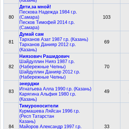
(Казань)
Дети,за мной!
Пескова Надежда 1984 г.р.
80
(Самара)
103
Песков Тимофей 2014 г.р.
(Самара)
Думай сам
Тарханов Азат 1987 г.р. (Казань)
81
69
Тарханов Данияр 2012 г.р.
(Казань)
Ниязович Рашидович
Шайдуллин Нияз 1987 г.р.
82
(Набережные Челны)
70
Шайдуллин Данияр 2012 г.р.
(Набережные Челны)
энерджи
Игнатьева Алла 1990 г.р. (Казань)
83
49
Карягина Альфия 1980 г.р.
(Казань)
Тимуроносители
Курмашева Ляйсан 1996 г.р.
(Респ Татарстан
Казань)
84
Майоров Александр 1997 г.р.
33