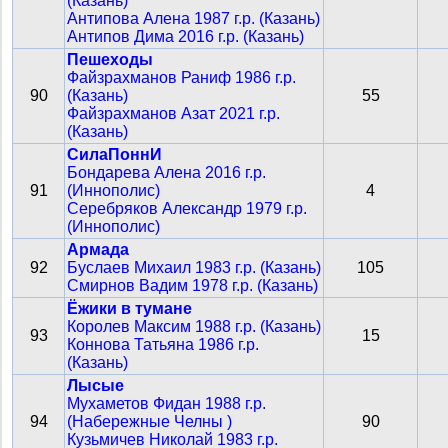
(Казань)
Антипова Алена 1987 г.р. (Казань)
Антипов Дима 2016 г.р. (Казань)
Пешеходы
Файзрахманов Раниф 1986 г.р.
90
(Казань)
55
Файзрахманов Азат 2021 г.р.
(Казань)
СилаПоннИ
Бондарева Алена 2016 г.р.
91
(Иннополис)
4
Серебряков Александр 1979 г.р.
(Иннополис)
Армада
92
Буслаев Михаил 1983 г.р. (Казань)
105
Смирнов Вадим 1978 г.р. (Казань)
Ёжики в тумане
Королев Максим 1988 г.р. (Казань)
93
15
Коннова Татьяна 1986 г.р.
(Казань)
Лысые
Мухаметов Фидан 1988 г.р.
94
(Набережные Челны )
90
Кузьмичев Николай 1983 г.р.