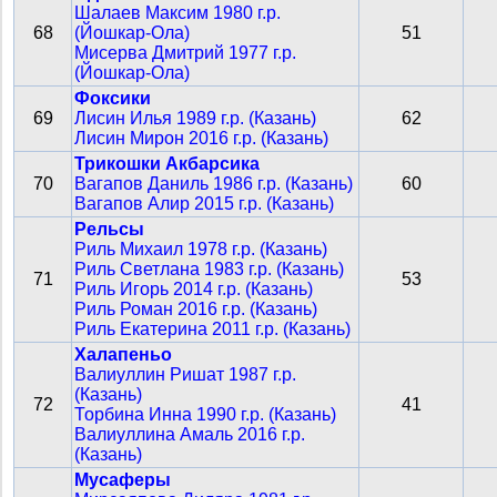
Шалаев Максим 1980 г.р.
68
(Йошкар-Ола)
51
Мисерва Дмитрий 1977 г.р.
(Йошкар-Ола)
Фоксики
69
Лисин Илья 1989 г.р. (Казань)
62
Лисин Мирон 2016 г.р. (Казань)
Трикошки Акбарсика
70
Вагапов Даниль 1986 г.р. (Казань)
60
Вагапов Алир 2015 г.р. (Казань)
Рельсы
Риль Михаил 1978 г.р. (Казань)
Риль Светлана 1983 г.р. (Казань)
71
53
Риль Игорь 2014 г.р. (Казань)
Риль Роман 2016 г.р. (Казань)
Риль Екатерина 2011 г.р. (Казань)
Халапеньо
Валиуллин Ришат 1987 г.р.
(Казань)
72
41
Торбина Инна 1990 г.р. (Казань)
Валиуллина Амаль 2016 г.р.
(Казань)
Мусаферы