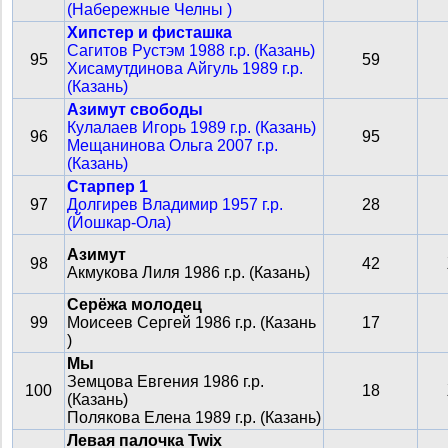
(Набережные Челны )
Хипстер и фисташка
Сагитов Рустэм 1988 г.р. (Казань)
95
59
Хисамутдинова Айгуль 1989 г.р.
(Казань)
Азимут свободы
Кулалаев Игорь 1989 г.р. (Казань)
96
95
Мещанинова Ольга 2007 г.р.
(Казань)
Старпер 1
97
Долгирев Владимир 1957 г.р.
28
(Йошкар-Ола)
Азимут
98
42
Акмукова Лиля 1986 г.р. (Казань)
Серëжа молодец
99
Моисеев Сергей 1986 г.р. (Казань
17
)
Мы
Земцова Евгения 1986 г.р.
100
18
(Казань)
Полякова Елена 1989 г.р. (Казань)
Левая палочка Twix