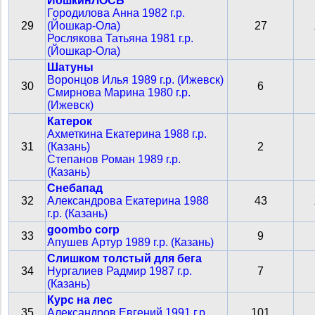
ЙошкинЛОСЬ
Городилова Анна 1982 г.р.
29
(Йошкар-Ола)
27
Рослякова Татьяна 1981 г.р.
(Йошкар-Ола)
Шатуны
Воронцов Илья 1989 г.р. (Ижевск)
30
6
Смирнова Марина 1980 г.р.
(Ижевск)
Катерок
Ахметкина Екатерина 1988 г.р.
31
(Казань)
2
Степанов Роман 1989 г.р.
(Казань)
Снебапад
32
Александрова Екатерина 1988
43
г.р. (Казань)
goombo corp
33
9
Апушев Артур 1989 г.р. (Казань)
Слишком толстый для бега
34
Нургалиев Радмир 1987 г.р.
7
(Казань)
Курс на лес
35
Александров Евгений 1991 г.р.
101