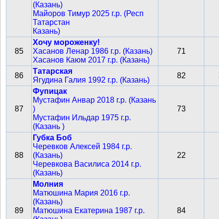
(Казань)
Майоров Тимур 2025 г.р. (Респ
Татарстан
Казань)
Хочу мороженку!
85
Хасанов Ленар 1986 г.р. (Казань)
71
Хасанов Каюм 2017 г.р. (Казань)
Татарская
86
82
Ягудина Галия 1992 г.р. (Казань)
Фупицак
Мустафин Анвар 2018 г.р. (Казань
87
)
73
Мустафин Ильдар 1975 г.р.
(Казань )
Губка Боб
Черевков Алексей 1984 г.р.
88
(Казань)
22
Черевкова Василиса 2014 г.р.
(Казань)
Молния
Матюшина Мария 2016 г.р.
(Казань)
89
Матюшина Екатерина 1987 г.р.
84