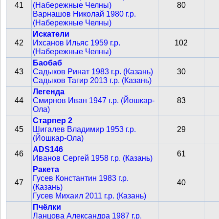
41
(Набережные Челны)
80
Варнашов Николай 1980 г.р.
(Набережные Челны)
Искатели
42
Ихсанов Ильяс 1959 г.р.
102
(Набережные Челны)
Баобаб
43
Садыков Ринат 1983 г.р. (Казань)
30
Садыков Тагир 2013 г.р. (Казань)
Легенда
44
Смирнов Иван 1947 г.р. (Йошкар-
83
Ола)
Старпер 2
45
Шигалев Владимир 1953 г.р.
29
(Йошкар-Ола)
ADS146
46
61
Иванов Сергей 1958 г.р. (Казань)
Ракета
Гусев Константин 1983 г.р.
47
40
(Казань)
Гусев Михаил 2011 г.р. (Казань)
Пчëлки
Ланцова Александра 1987 г.р.