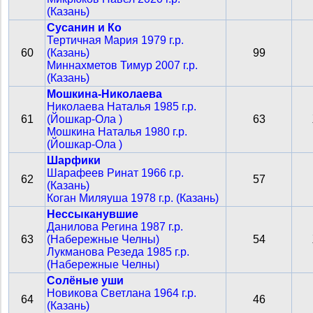
(Казань)
Сусанин и Ко
Тертичная Мария 1979 г.р.
60
(Казань)
99
Миннахметов Тимур 2007 г.р.
(Казань)
Мошкина-Николаева
Николаева Наталья 1985 г.р.
61
(Йошкар-Ола )
63
Мошкина Наталья 1980 г.р.
(Йошкар-Ола )
Шарфики
Шарафеев Ринат 1966 г.р.
62
57
(Казань)
Коган Миляуша 1978 г.р. (Казань)
Нессыканувшие
Данилова Регина 1987 г.р.
63
(Набережные Челны)
54
Лукманова Резеда 1985 г.р.
(Набережные Челны)
Солёные уши
Новикова Светлана 1964 г.р.
64
46
(Казань)