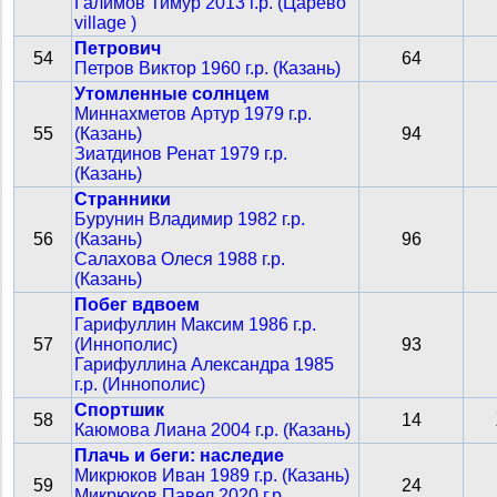
Галимов Тимур 2013 г.р. (Царево
village )
Петрович
54
64
Петров Виктор 1960 г.р. (Казань)
Утомленные солнцем
Миннахметов Артур 1979 г.р.
55
(Казань)
94
Зиатдинов Ренат 1979 г.р.
(Казань)
Странники
Бурунин Владимир 1982 г.р.
56
(Казань)
96
Салахова Олеся 1988 г.р.
(Казань)
Побег вдвоем
Гарифуллин Максим 1986 г.р.
57
(Иннополис)
93
Гарифуллина Александра 1985
г.р. (Иннополис)
Спортшик
58
14
Каюмова Лиана 2004 г.р. (Казань)
Плачь и беги: наследие
Микрюков Иван 1989 г.р. (Казань)
59
24
Микрюков Павел 2020 г.р.