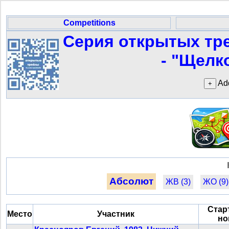
Competitions
Серия открытых тр
- "Щелк
Add
Абсолют
ЖВ (3)
ЖО (9)
Стар
Место
Участник
но