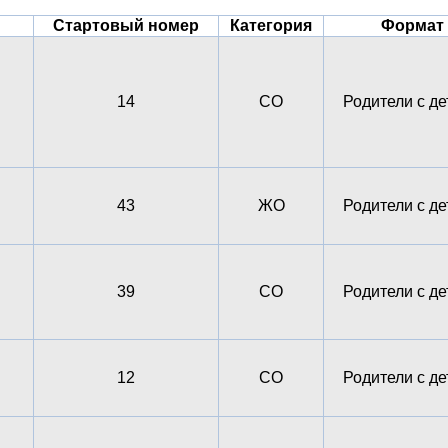
Стартовый номер
Категория
Формат
14
СО
Родители с д
43
ЖО
Родители с д
39
СО
Родители с д
12
СО
Родители с д