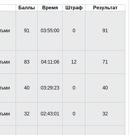
Баллы
Время
Штраф
Результат
етьми
91
03:55:00
0
91
етьми
83
04:11:06
12
71
етьми
40
03:29:23
0
40
етьми
32
02:43:01
0
32