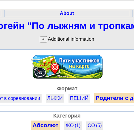
About
огейн "По лыжням и тропка
Additional information
Формат
Родители с 
т в соревновании
ЛЫЖИ
ПЕШИЙ
Категория
Абсолют
ЖО (1)
СО (5)