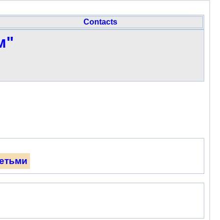
Contacts
м"
детьми