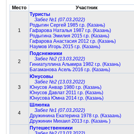
Место
Участник
Туристы
Забег №1 (07.03.2022)
Родыгин Сергей 1985 г.р. (Казань)
1
Гафарова Наталья 1987 г.р. (Казань)
Родыгина Эмилия 2015 г.р. (Казань)
Гафарова Анастасия 2012 г.р. (Казань)
Наумов Игорь 2015 г.р. (Казань)
Подснежники
Забег №2 (13.03.2022)
2
Гиниатуллина Альмира 1982 г.р. (Казань)
Багаманова Асель 2016 г.р. (Казань)
Юнусовы
Забег №2 (13.03.2022)
3
Юнусов Анвар 1980 г.р. (Казань)
Юнусов Давлат 2011 г.р. (Казань)
Юнусова Юмна 2014 г.р. (Казань)
Шлюпка
Забег №1 (07.03.2022)
4
Дружинина Екатерина 1978 г.р. (Казаань)
Дружинин Михаил 2013 г.р. (Казань )
Путешественники
Забег №2 (13.03.2022)