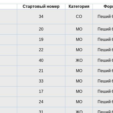
Стартовый номер
Категория
Фор
34
СО
Пеший 6
20
МО
Пеший 6
19
МО
Пеший 6
22
МО
Пеший 6
40
ЖО
Пеший 6
21
МО
Пеший 6
33
МО
Пеший 6
17
МО
Пеший 6
24
МО
Пеший 6
31
ЖО
Пеший 6