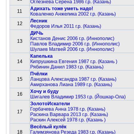
Оглезнева Серена 1986 г.р. (Казань)
Адихать тоже уметь надо!
11
Коваленко Анжелика 2002 г.р. (Казань)
Лесник
12
Федоров Илья 2011 г.р. (Казань)
ДИЧь
Кистанов Денис 2006 г.р. (Иннополис)
13
Павлов Владимир 2006 г.р. (Иннополис)
Шулаев Матвей 2006 г.р. (Иннополис)
Капелька
14
Кипрушкина Евгения 1987 г.р. (Казань )
Рябинин Данил 1983 г.р. (Казань)
Пчёлки
15
Ланцова Александра 1987 г.р. (Казань)
Амирханова Лиана 1989 г.р. (Казань)
Хочу и буду
16
Шигалев Владимир 1953 г.р. (Йошкар-Ола)
ЗолотоИскатели
Горбачева Анна 1978 г.р. (Казань)
17
Раскина Варвара 2013 г.р. (Казань)
Раскин Алексей 1978 г.р. (Казань )
Весёлый кулёк
18
Галимзянова Резеда 1983 г.р. (Казань)