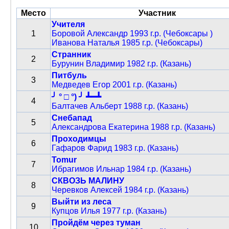
Место
Участник
Учителя
1
Боровой Александр 1993 г.р. (Чебоксары )
Иванова Наталья 1985 г.р. (Чебоксары)
Странник
2
Бурунин Владимир 1982 г.р. (Казань)
Питбуль
3
Медведев Егор 2001 г.р. (Казань)
╯ ° □ °) ╯ ┻━┻
4
Балтачев Альберт 1988 г.р. (Казань)
Снебапад
5
Александрова Екатерина 1988 г.р. (Казань)
Проходимцы
6
Гафаров Фарид 1983 г.р. (Казань)
Tomur
7
Ибрагимов Ильнар 1984 г.р. (Казань)
СКВОЗЬ МАЛИНУ
8
Черевков Алексей 1984 г.р. (Казань)
Выйти из леса
9
Купцов Илья 1977 г.р. (Казань)
Пройдём через туман
10