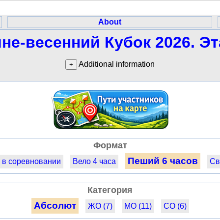
About
не-весенний Кубок 2026. Эт
Additional information
Формат
Пеший 6 часов
 в соревновании
Вело 4 часа
Св
Категория
Абсолют
ЖО (7)
МО (11)
СО (6)