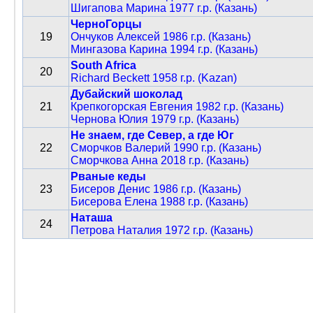
Шигапова Марина 1977 г.р. (Казань)
ЧерноГорцы
19
Ончуков Алексей 1986 г.р. (Казань)
Мингазова Карина 1994 г.р. (Казань)
South Africa
20
Richard Beckett 1958 г.р. (Kazan)
Дубайский шоколад
21
Крепкогорская Евгения 1982 г.р. (Казань)
Чернова Юлия 1979 г.р. (Казань)
Не знаем, где Север, а где Юг
22
Сморчков Валерий 1990 г.р. (Казань)
Сморчкова Анна 2018 г.р. (Казань)
Рваные кеды
23
Бисеров Денис 1986 г.р. (Казань)
Бисерова Елена 1988 г.р. (Казань)
Наташа
24
Петрова Наталия 1972 г.р. (Казань)