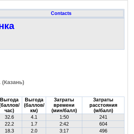
Contacts
нка
 (Казань)
Выгода
Выгода
Затраты
Затраты
(баллов/
(баллов/
времени
расстояния
час)
км)
(мин/балл)
(м/балл)
32.6
4.1
1:50
241
22.2
1.7
2:42
604
18.3
2.0
3:17
496