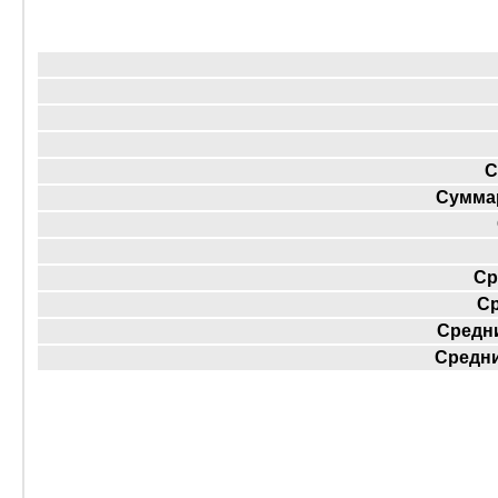
С
Суммар
Ср
Ср
Средни
Средни