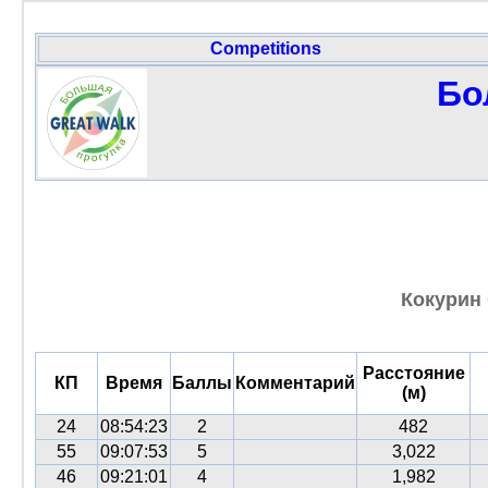
Competitions
Бо
Кокурин 
Расстояние
КП
Время
Баллы
Комментарий
(м)
24
08:54:23
2
482
55
09:07:53
5
3,022
46
09:21:01
4
1,982