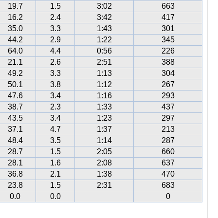
19.7
1.5
3:02
663
16.2
2.4
3:42
417
35.0
3.3
1:43
301
44.2
2.9
1:22
345
64.0
4.4
0:56
226
21.1
2.6
2:51
388
49.2
3.3
1:13
304
50.1
3.8
1:12
267
47.6
3.4
1:16
293
38.7
2.3
1:33
437
43.5
3.4
1:23
297
37.1
4.7
1:37
213
48.4
3.5
1:14
287
28.7
1.5
2:05
660
28.1
1.6
2:08
637
36.8
2.1
1:38
470
23.8
1.5
2:31
683
0.0
0.0
0