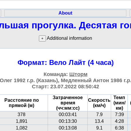
About
льшая прогулка. Десятая го
Additional information
Формат: Вело Лайт (4 часа)
Команда:
Шторм
Олег 1992 г.р. (Казань), Медленный Антон 1986 г.р.
Старт: 23.07.2022 08:50:42
Затраченное
Темп
Расстояние по
Скорость
время
(мин/
прямой (м)
(км/ч)
(чч:мм:сс)
км)
378
00:03:41
7.9
7:39
1,891
00:13:30
13.4
4:28
1,082
00:13:08
9.1
6:38