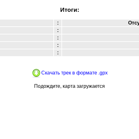
Итоги:
:
Отс
:
:
:
:
Скачать трек в формате .gpx
Подождите, карта загружается