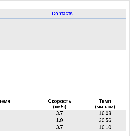
Contacts
ремя
Скорость
Темп
(км/ч)
(мин/км)
3.7
16:08
1.9
30:56
3.7
16:10