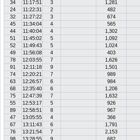
34
11:17:51
3
1,281
24
11:22:31
2
482
32
11:27:22
3
674
45
11:34:04
4
565
44
11:40:04
4
1,302
51
11:45:02
5
1,092
52
11:49:43
5
1,024
49
11:56:08
4
403
78
12:03:55
7
1,626
91
12:11:18
9
1,501
74
12:20:21
7
989
63
12:26:57
6
984
68
12:35:40
6
1,206
75
12:47:39
7
1,632
55
12:53:17
5
926
89
12:58:51
8
967
47
13:05:55
4
366
67
13:11:43
6
1,791
76
13:21:54
7
2,153
98
13:28:55
9
682