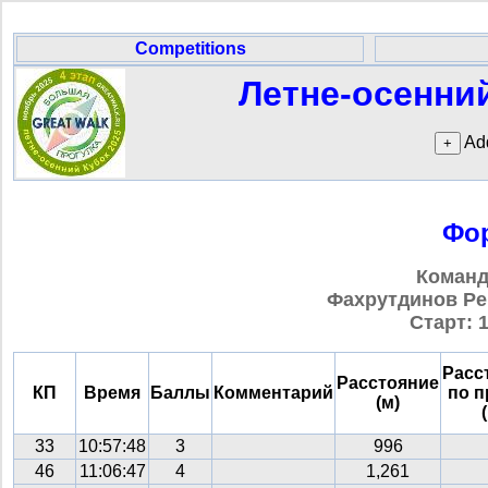
Competitions
Летне-осенний
Add
Фор
Команд
Фахрутдинов Рен
Старт: 1
Расс
Расстояние
КП
Время
Баллы
Комментарий
по 
(м)
33
10:57:48
3
996
46
11:06:47
4
1,261