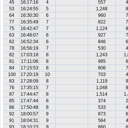
45
16:17:16
4
557
53
16:24:55
5
1,248
64
16:30:30
6
960
77
16:35:49
7
822
75
16:42:47
7
1,124
63
16:48:07
6
927
62
16:52:34
6
846
78
16:56:19
7
530
82
17:03:18
8
1,243
1
81
17:11:06
8
985
84
17:15:53
8
806
100
17:20:19
10
703
83
17:28:09
8
1,119
76
17:35:15
7
1,048
87
17:44:47
8
1,514
1
85
17:47:44
8
374
86
17:50:48
8
533
92
18:00:57
9
873
91
18:04:31
9
564
93
18:10:23
9
860