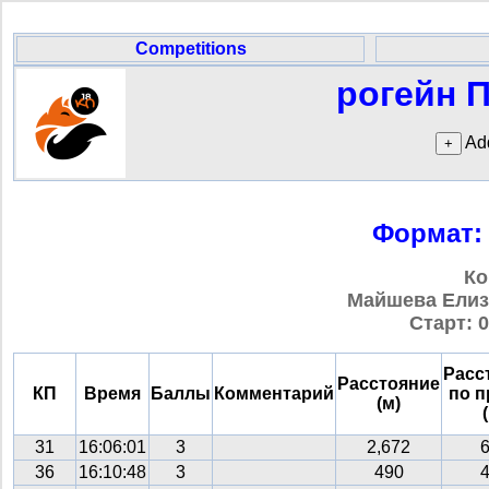
Competitions
рогейн П
Add
Формат:
Ко
Майшева Елиза
Старт: 0
Расс
Расстояние
КП
Время
Баллы
Комментарий
по 
(м)
31
16:06:01
3
2,672
36
16:10:48
3
490