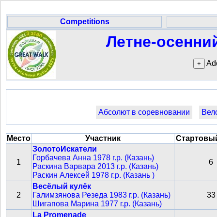
Competitions
Летне-осенний
Add
Абсолют в соревновании
Вело
Место
Участник
Стартовы
ЗолотоИскатели
Горбачева Анна 1978 г.р. (Казань)
1
6
Раскина Варвара 2013 г.р. (Казань)
Раскин Алексей 1978 г.р. (Казань )
Весёлый кулёк
2
Галимзянова Резеда 1983 г.р. (Казань)
33
Шигапова Марина 1977 г.р. (Казань)
La Promenade