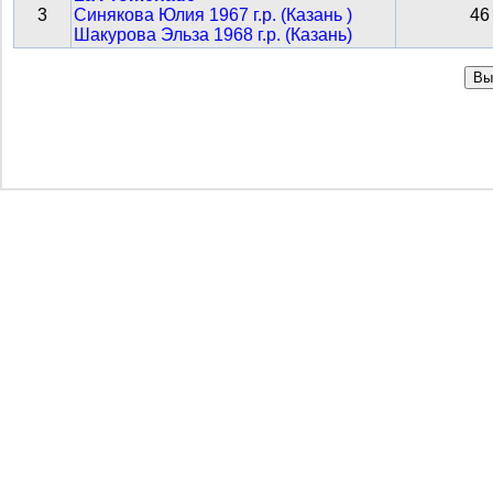
3
Синякова Юлия 1967 г.р. (Казань )
46
Шакурова Эльза 1968 г.р. (Казань)