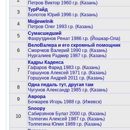
2
Петров Виктор 1960 г.р. (Казань)
ТурРайд
3
Болотов Юрий 1996 г.р. (Казань)
Mojjewelnik
4
Петров Олег 1993 г.р. (Казань)
Сумасшедший
5
Фахрутдинов Ренат 1986 г.р. (Йошкар-Ола)
ВелоВалера и его скромный помощник
6
Сморчков Валерий 1990 г.р. (Казань)
Нургалиев Радмир 1987 г.р. (Казань)
Кадры Каденса
Гафаров Фарид 1983 г.р. (Казань)
7
Горшунов Алексей 1971 г.р. (Казань)
Горшунов Андрей 2011 г.р. (Казань)
Одна педаль тут, другая там
8
Чугунов Александр 1985 г.р. (Казань)
Аврора
9
Бочкарев Игорь 1988 г.р. (Ижевск)
Snoopy
Сабирзянов Булат 2000 г.р. (Казань)
10
Толпегин Алексей 1987 г.р. (Казань)
Толпегина Юлия 1989 г.р. (Казань)