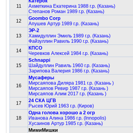
Катерок
11
Ахметкина Екатерина 1988 г.р. (Казань)
Степанов Роман 1989 г.р. (Казань)
Goombo Corp
12
Апушев Артур 1989 г.р. (Казань)
ЭР-2
13
Хамидуллин Эмиль 1989 г.р. (Казань)
Файзуллин Равиль 1990 г.р. (Казань)
КПСО
14
Черевков Алексей 1984 г.р. (Казань)
Schnappi
15
Шайдуллин Равиль 1960 г.р. (Казань)
Зарипова Валерия 1986 г.р. (Казань)
Мусаферы
Мирсаяпова Диляра 1981 г.р. (Казань )
16
Мирсаяпов Ревир 1987 г.р. (Казань )
Мирсаяпов Алим 2017 г.р. (Казань )
24 СКА ЦГВ
17
Рысев Юрий 1963 г.р. (Киров)
Одна голова хорошо а 2 огр
18
Иванова Алина 1986 г.р. (Innopolis)
Хусаинов Артур 1985 г.р. (Казань)
МимиМишки