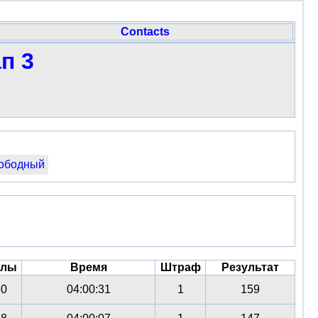
Contacts
п 3
ободный
ллы
Время
Штраф
Результат
60
04:00:31
1
159