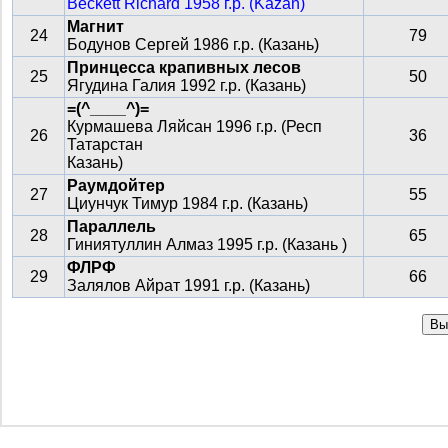
Beckett Richard 1958 г.р. (Kazan)
Магнит
24
79
Бодунов Сергей 1986 г.р. (Казань)
Принцесса крапивных лесов
25
50
Ягудина Галия 1992 г.р. (Казань)
=(^____^)=
Курмашева Ляйсан 1996 г.р. (Респ
26
36
Татарстан
Казань)
Раумдойтер
27
55
Циунчук Тимур 1984 г.р. (Казань)
Параллель
28
65
Гиниятуллин Алмаз 1995 г.р. (Казань )
ФЛРФ
29
66
Залялов Айрат 1991 г.р. (Казань)