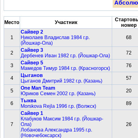
Абсолю
Стартов
Место
Участник
номер
Сайвер 2
1
Николаев Владислав 1984 г.р.
68
(Йошкар-Ола)
Сайвер 3
2
72
Дербенев Иван 1982 г.р. (Йошкар-Ола)
Сайвер 5
3
76
Мамедов Тимур 1984 г.р. (Красногорск)
Цыганов
4
57
Цыганов Дмитрий 1982 г.р. (Казань)
One Man Team
5
20
Юриков Семен 2002 г.р. (Казань)
Тыква
6
89
Morskova Rejla 1996 г.р. (Волжск)
Сайвер 1
Клабуков Максим 1984 г.р. (Йошкар-
7
Ола)
26
Лобанова Александра 1995 г.р.
(Новочебоксарск)