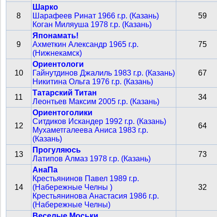
Шарко
8
Шарафеев Ринат 1966 г.р. (Казань)
59
Коган Миляуша 1978 г.р. (Казань)
Японамать!
9
Ахметкин Александр 1965 г.р.
75
(Нижнекамск)
Ориентологи
10
Гайнутдинов Джалиль 1983 г.р. (Казань)
67
Никитина Ольга 1976 г.р. (Казань)
Татарский Титан
11
34
Леонтьев Максим 2005 г.р. (Казань)
Ориентоголики
Ситдиков Искандер 1992 г.р. (Казань)
12
64
Мухаметгалеева Аниса 1983 г.р.
(Казань)
Прогуляюсь
13
73
Латипов Алмаз 1978 г.р. (Казань)
АнаПа
Крестьянинов Павел 1989 г.р.
14
(Набережные Челны )
32
Крестьянинова Анастасия 1986 г.р.
(Набережные Челны)
Веселые Моськи