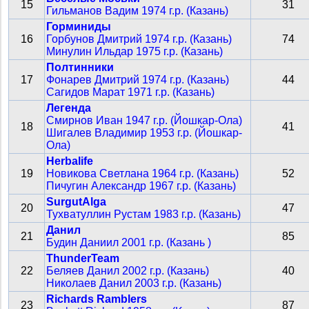
15
31
Гильманов Вадим 1974 г.р. (Казань)
Горминиды
16
Горбунов Дмитрий 1974 г.р. (Казань)
74
Минулин Ильдар 1975 г.р. (Казань)
Полтинники
17
Фонарев Дмитрий 1974 г.р. (Казань)
44
Сагидов Марат 1971 г.р. (Казань)
Легенда
Смирнов Иван 1947 г.р. (Йошкар-Ола)
18
41
Шигалев Владимир 1953 г.р. (Йошкар-
Ола)
Herbalife
19
Новикова Светлана 1964 г.р. (Казань)
52
Пичугин Александр 1967 г.р. (Казань)
SurgutAlga
20
47
Тухватуллин Рустам 1983 г.р. (Казань)
Данил
21
85
Будин Даниил 2001 г.р. (Казань )
ThunderTeam
22
Беляев Данил 2002 г.р. (Казань)
40
Николаев Данил 2003 г.р. (Казань)
Richards Ramblers
23
87